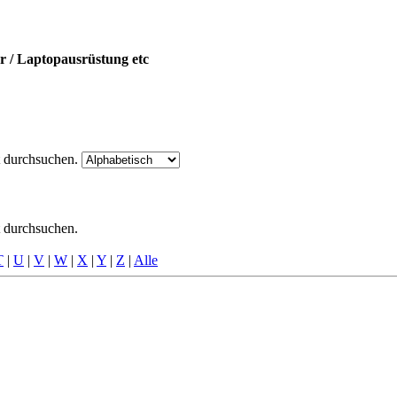
er / Laptopausrüstung etc
t durchsuchen.
t durchsuchen.
T
|
U
|
V
|
W
|
X
|
Y
|
Z
|
Alle