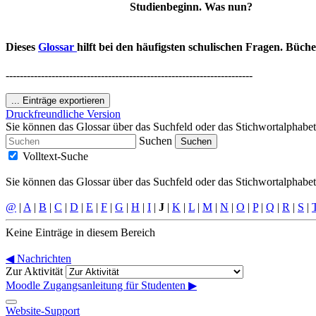
Studienbeginn. Was nun?
Dieses
Glossar
hilft bei den häufigsten schulischen Fragen. Büch
----------------------------------------------------------------------
...
Einträge exportieren
Druckfreundliche Version
Sie können das Glossar über das Suchfeld oder das Stichwortalphabe
Suchen
Suchen
Volltext-Suche
Sie können das Glossar über das Suchfeld oder das Stichwortalphabe
@
|
A
|
B
|
C
|
D
|
E
|
F
|
G
|
H
|
I
|
J
|
K
|
L
|
M
|
N
|
O
|
P
|
Q
|
R
|
S
|
Keine Einträge in diesem Bereich
◀︎ Nachrichten
Zur Aktivität
Moodle Zugangsanleitung für Studenten ▶︎
Website-Support