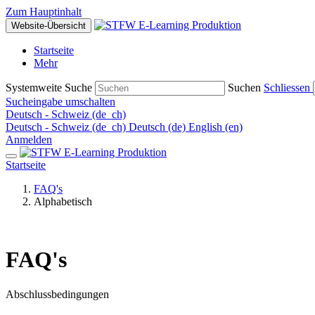
Zum Hauptinhalt
Website-Übersicht
Startseite
Mehr
Systemweite Suche
Suchen
Schliessen
Sucheingabe umschalten
Deutsch - Schweiz ‎(de_ch)‎
Deutsch - Schweiz ‎(de_ch)‎
Deutsch ‎(de)‎
English ‎(en)‎
Anmelden
Startseite
FAQ's
Alphabetisch
FAQ's
Abschlussbedingungen